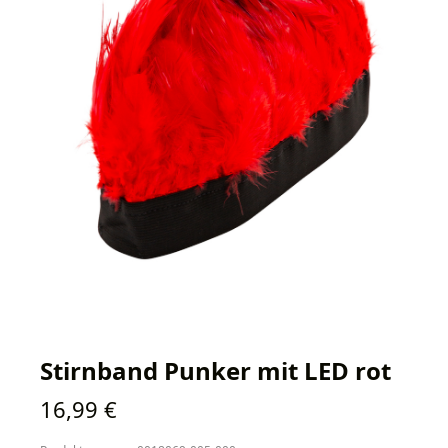
Stirnband Punker mit LED rot
Regulärer Preis:
16,99 €