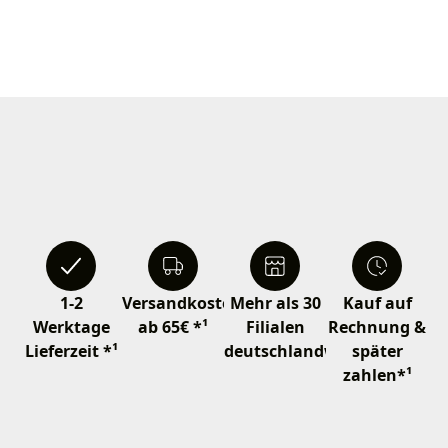
1-2
Versandkostenfrei
Mehr als 30
Kauf auf
Werktage
ab 65€ *¹
Filialen
Rechnung &
Lieferzeit *¹
deutschlandweit
später
zahlen*¹