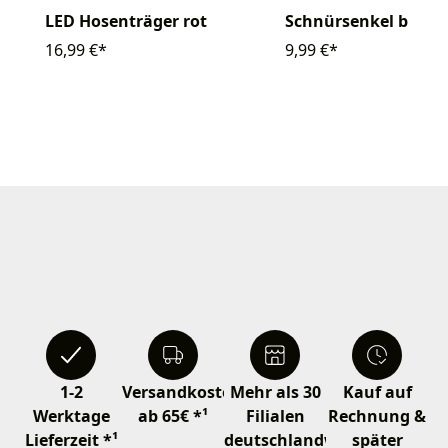
LED Hosenträger rot
Schnürsenkel blink
16,99 €*
9,99 €*
1-2
Versandkostenfrei
Mehr als 30
Kauf auf
Werktage
ab 65€ *¹
Filialen
Rechnung &
Lieferzeit *¹
deutschlandweit
später