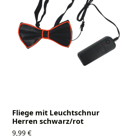
Fliege mit Leuchtschnur
Herren schwarz/rot
Regulärer Preis:
9,99 €