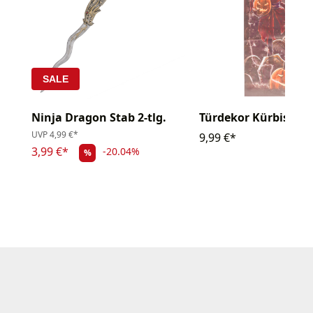
SALE
Ninja Dragon Stab 2-tlg.
Türdekor Kürbis
UVP
4,99 €*
9,99 €*
3,99 €*
-20.04%
%