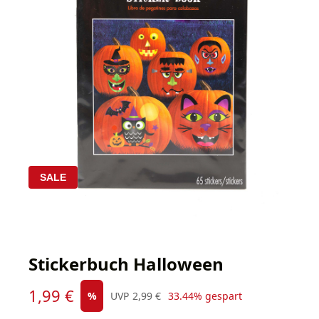
SALE
Stickerbuch Halloween
Verkaufspreis:
1,99 €
Regulärer Preis:
%
UVP
2,99 €
33.44% gespart