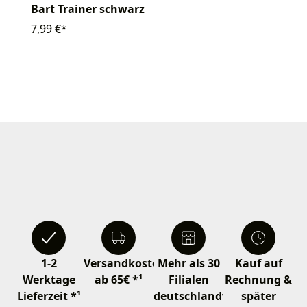
Bart Trainer schwarz
7,99 €*
1-2
Versandkostenfrei
Mehr als 30
Kauf auf
Werktage
ab 65€ *¹
Filialen
Rechnung &
Lieferzeit *¹
deutschlandweit
später