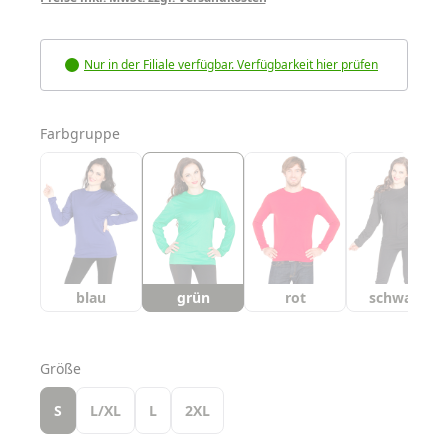
Nur in der Filiale verfügbar. Verfügbarkeit hier prüfen
auswählen
Farbgruppe
blau
grün
rot
schwarz
auswählen
Größe
S
L/XL
L
2XL