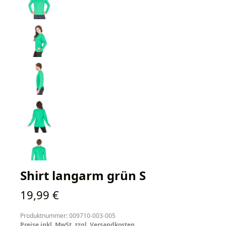
Shirt langarm grün S
Regulärer Preis:
19,99 €
Produktnummer: 009710-003-005
Preise inkl. MwSt. zzgl. Versandkosten