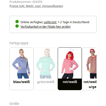
Produktnummer: 004309
Preise inkl. MwSt. zzgl. Versandkosten
Online verfügbar,
Lieferzeit:
1-2 Tage in Deutschland
Verfügbarkeit in der Filiale hier prüfen
auswählen
Farbgruppe
blau/weiß
grün/weiß
rot/weiß
rot/weiß/bla
u/gelb
auswählen
Größe