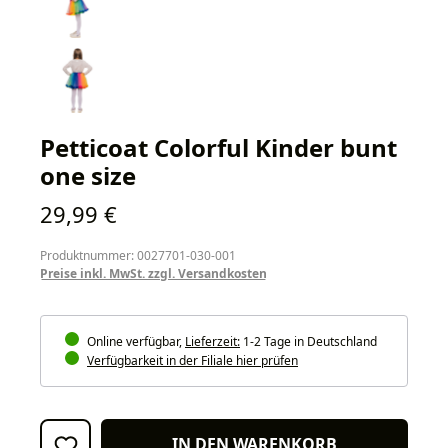
Petticoat Colorful Kinder bunt
one size
Regulärer Preis:
29,99 €
Produktnummer: 0027701-030-001
Preise inkl. MwSt. zzgl. Versandkosten
Online verfügbar,
Lieferzeit:
1-2 Tage in Deutschland
Verfügbarkeit in der Filiale hier prüfen
IN DEN WARENKORB