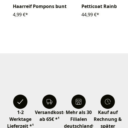
Haarreif Pompons bunt
Petticoat Rainbow
4,99 €*
44,99 €*
1-2
Versandkostenfrei
Mehr als 30
Kauf auf
Werktage
ab 65€ *¹
Filialen
Rechnung &
Lieferzeit *¹
deutschlandweit
später