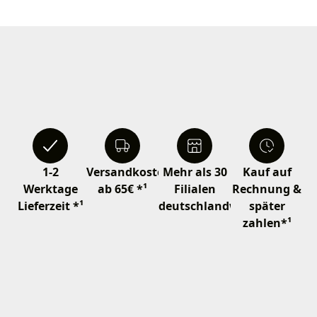
1-2
Versandkostenfrei
Mehr als 30
Kauf auf
Werktage
ab 65€ *¹
Filialen
Rechnung &
Lieferzeit *¹
deutschlandweit
später
zahlen*¹