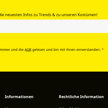
 die neuesten Infos zu Trends & zu unseren Kostümen!
ommen und die
AGB
gelesen und bin mit ihnen einverstanden.
*
Informationen
Rechtliche Information