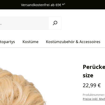
Versandkostenfrei ab 65€ *¹
topartys
Kostüme
Kostümzubehör & Accessoires
Perücke
size
Regulärer Pr
22,99 €
Produktnummer:
Preise inkl. Mw