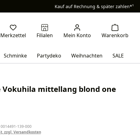
Kauf auf Rechnung & später zahlen*¹
Schminke
Partydeko
Weihnachten
SALE
 Vokuhila mittellang blond one
eis:
 0014491-139-000
St. zzgl. Versandkosten