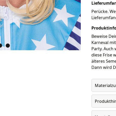
Lieferumfa
Perücke. Wei
Lieferumfan
Produktinf
Beweise Dei
Karneval mi
Party. Auch 
diese Frise 
älteres Seme
Dann wird Di
Materialz
Produkthi