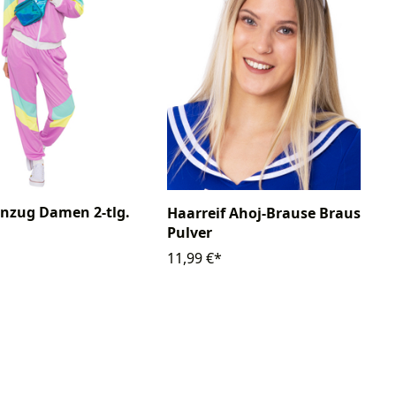
nzug Damen 2-tlg.
Haarreif Ahoj-Brause Brause-
Pulver
11,99 €*