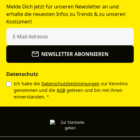
Melde Dich jetzt für unseren Newsletter an und
erhalte die neuesten Infos zu Trends & zu unseren
Kostümen!
NEWSLETTER ABONNIEREN
Datenschutz
Ich habe die
Datenschutzbestimmungen
zur Kenntnis
genommen und die
AGB
gelesen und bin mit ihnen
einverstanden.
*