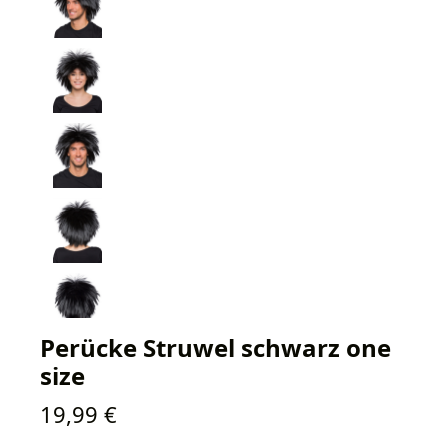
Perücke Struwel schwarz one
size
Regulärer Preis:
19,99 €