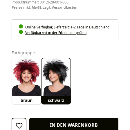
Produktnummer: 0012628-001-000
Preise inkl. MwSt. zzgl. Versandkosten
Online verfügbar,
Lieferzeit:
1-2 Tage in Deutschland
Verfügbarkeit in der Filiale hier prüfen
auswählen
Farbgruppe
braun
schwarz
IN DEN WARENKORB