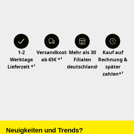
1-2
Versandkostenfrei
Mehr als 30
Kauf auf
Werktage
ab 65€ *¹
Filialen
Rechnung &
Lieferzeit *¹
deutschlandweit
später
zahlen*¹
Neuigkeiten und Trends?