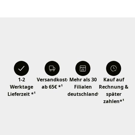
1-2
Versandkostenfrei
Mehr als 30
Kauf auf
Werktage
ab 65€ *¹
Filialen
Rechnung &
Lieferzeit *¹
deutschlandweit
später
zahlen*¹