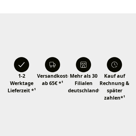
1-2
Versandkostenfrei
Mehr als 30
Kauf auf
Werktage
ab 65€ *¹
Filialen
Rechnung &
Lieferzeit *¹
deutschlandweit
später
zahlen*¹