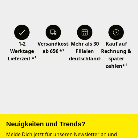
1-2
Versandkostenfrei
Mehr als 30
Kauf auf
Werktage
ab 65€ *¹
Filialen
Rechnung &
Lieferzeit *¹
deutschlandweit
später
zahlen*¹
Neuigkeiten und Trends?
Melde Dich jetzt für unseren Newsletter an und