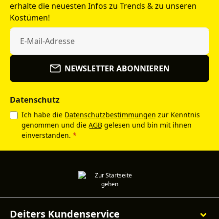
erhalte die neuesten Infos zu Trends & zu unseren
Kostümen!
NEWSLETTER ABONNIEREN
Datenschutz
Ich habe die
Datenschutzbestimmungen
zur Kenntnis
genommen und die
AGB
gelesen und bin mit ihnen
einverstanden.
*
Deiters Kundenservice