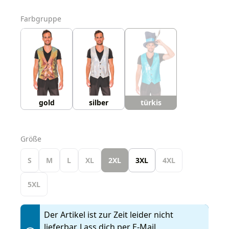
auswählen
Farbgruppe
gold
silber
türkis
auswählen
Größe
S
M
L
XL
2XL
3XL
4XL
5XL
Der Artikel ist zur Zeit leider nicht
lieferbar. Lass dich per E-Mail