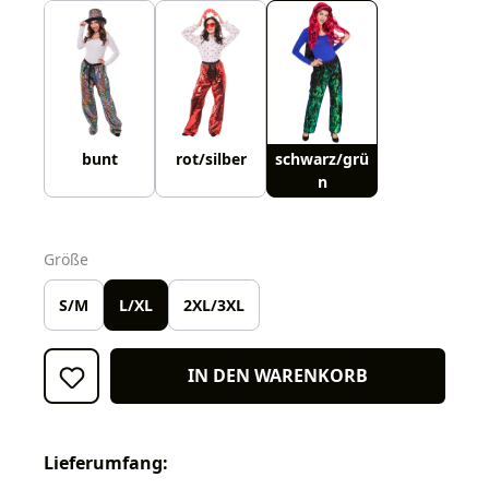
bunt
rot/silber
schwarz/grü
n
auswählen
Größe
S/M
L/XL
2XL/3XL
IN DEN WARENKORB
Lieferumfang: