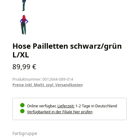
Hose Pailletten schwarz/grün
L/XL
Regulärer Preis:
89,99 €
Produktnummer: 0012664-089-014
Preise inkl. MwSt. zzgl. Versandkosten
Online verfügbar,
Lieferzeit:
1-2 Tage in Deutschland
Verfügbarkeit in der Filiale hier prüfen
auswählen
Farbgruppe