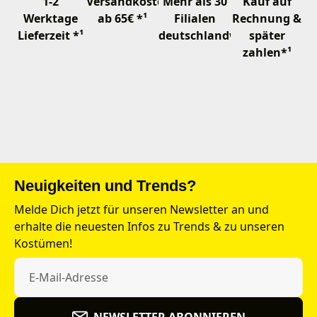
1-2
Versandkostenfrei
Mehr als 30
Kauf auf
Werktage
ab 65€ *¹
Filialen
Rechnung &
Lieferzeit *¹
deutschlandweit
später
zahlen*¹
Neuigkeiten und Trends?
Melde Dich jetzt für unseren Newsletter an und
erhalte die neuesten Infos zu Trends & zu unseren
Kostümen!
NEWSLETTER ABONNIEREN