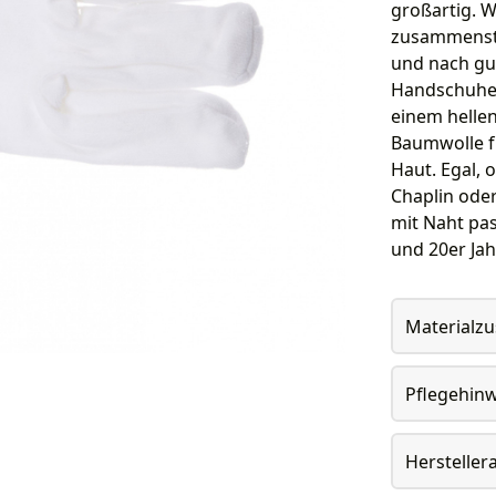
großartig. 
zusammenste
und nach gu
Handschuhen
einem hellen
Baumwolle fü
Haut. Egal, 
Chaplin ode
mit Naht pas
und 20er Ja
Materialz
Pflegehin
Herstelle