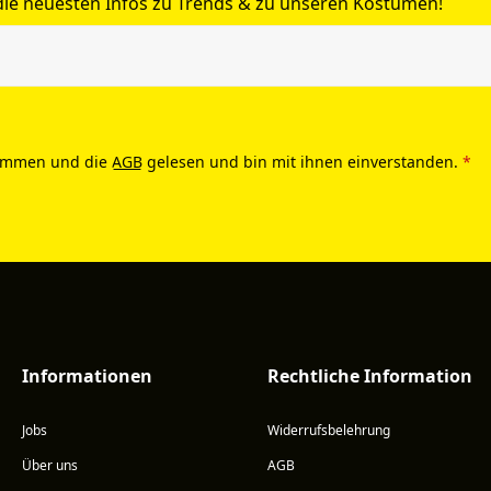
 die neuesten Infos zu Trends & zu unseren Kostümen!
ommen und die
AGB
gelesen und bin mit ihnen einverstanden.
*
Informationen
Rechtliche Information
Jobs
Widerrufsbelehrung
Über uns
AGB