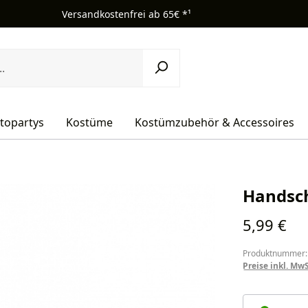
Versandkostenfrei ab 65€ *¹
topartys
Kostüme
Kostümzubehör & Accessoires
Handsch
Regulärer Pr
5,99 €
Produktnummer:
Preise inkl. Mw