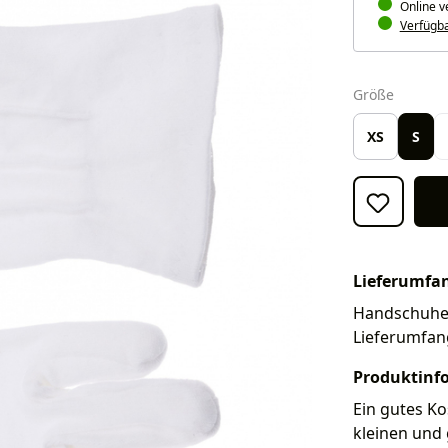
Online v
Verfügbar
auswäh
Größe
XS
S
Lieferumfa
Handschuhe. 
Lieferumfan
Produktinf
Ein gutes Ko
kleinen und 