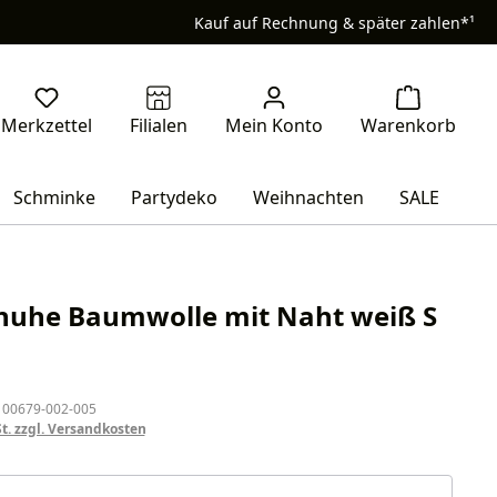
Kauf auf Rechnung & später zahlen*¹
Schminke
Partydeko
Weihnachten
SALE
uhe Baumwolle mit Naht weiß S
eis:
 00679-002-005
St. zzgl. Versandkosten