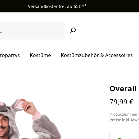
Versandkostenfrei ab 65€ *¹
topartys
Kostüme
Kostümzubehör & Accessoires
Overall
Regulärer Pr
79,99 €
Produktnummer:
Preise inkl. Mw