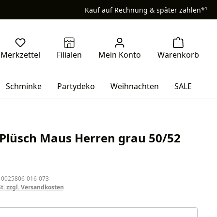
Kauf auf Rechnung & später zahlen*¹
Schminke
Partydeko
Weihnachten
SALE
 Plüsch Maus Herren grau 50/52
eis:
 0025806-016-073
St. zzgl. Versandkosten