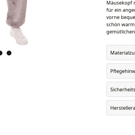
Mäusekopf m
für ein ange
vorne beque
schön warm.
gemütlichen 
Materialz
Pflegehin
Sicherheit
Herstelle