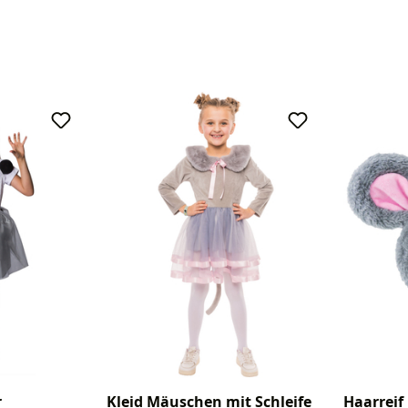
r
Kleid Mäuschen mit Schleife
Haarreif