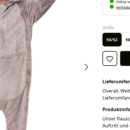
Online v
Verfügbar
auswäh
Größe
50/52
56
Lieferumfa
Overall. Weit
Lieferumfan
Produktinf
Unser flausc
Auftritt und