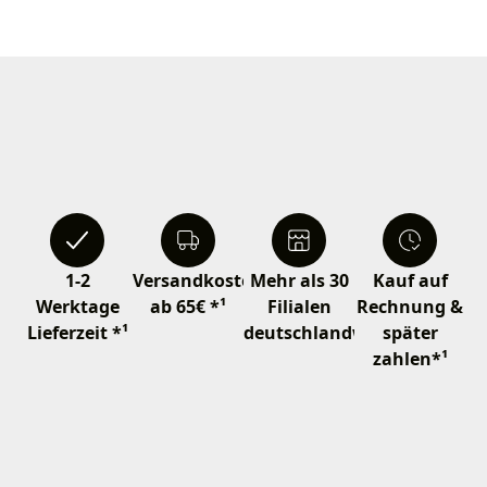
1-2
Versandkostenfrei
Mehr als 30
Kauf auf
Werktage
ab 65€ *¹
Filialen
Rechnung &
Lieferzeit *¹
deutschlandweit
später
zahlen*¹