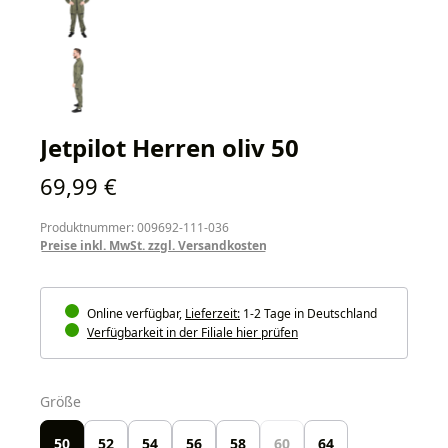
Jetpilot Herren oliv 50
Regulärer Preis:
69,99 €
Produktnummer: 009692-111-036
Preise inkl. MwSt. zzgl. Versandkosten
Online verfügbar,
Lieferzeit:
1-2 Tage in Deutschland
Verfügbarkeit in der Filiale hier prüfen
auswählen
Größe
50
52
54
56
58
60
64