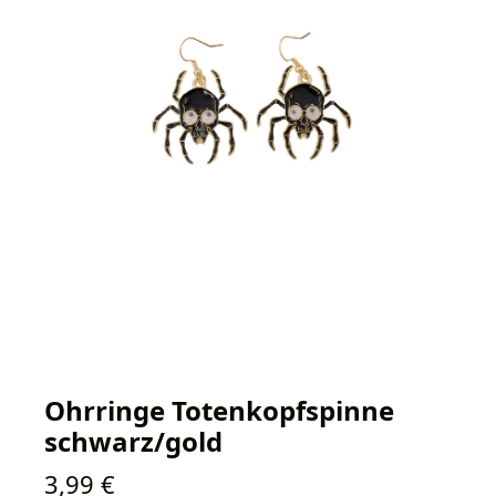
Ohrringe Totenkopfspinne
schwarz/gold
Regulärer Preis:
3,99 €