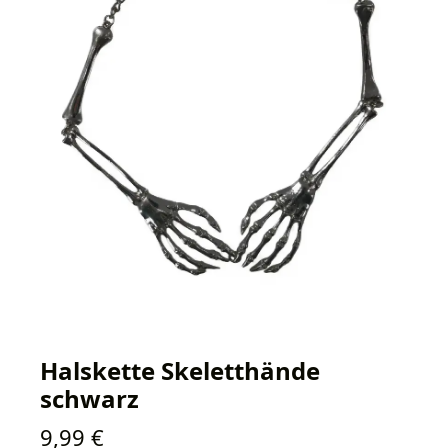
Halskette Skeletthände
schwarz
Regulärer Preis:
9,99 €