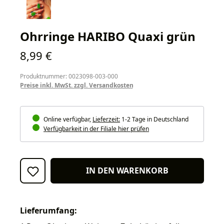
Ohrringe HARIBO Quaxi grün
Regulärer Preis:
8,99 €
Produktnummer: 0023098-003-000
Preise inkl. MwSt. zzgl. Versandkosten
Online verfügbar,
Lieferzeit:
1-2 Tage in Deutschland
Verfügbarkeit in der Filiale hier prüfen
IN DEN WARENKORB
Lieferumfang: