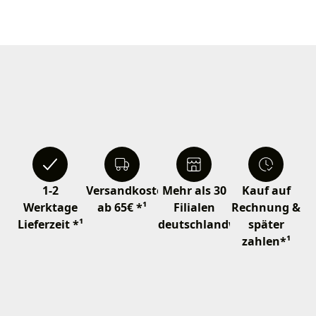
1-2
Versandkostenfrei
Mehr als 30
Kauf auf
Werktage
ab 65€ *¹
Filialen
Rechnung &
Lieferzeit *¹
deutschlandweit
später
zahlen*¹