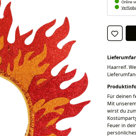
Online v
Verfügbar
Lieferumfa
Haarreif. Wei
Lieferumfan
Produktinf
Für deinen fe
Mit unserem 
wirst du zum
Kostümparty,
Feuer in dei
persönliches