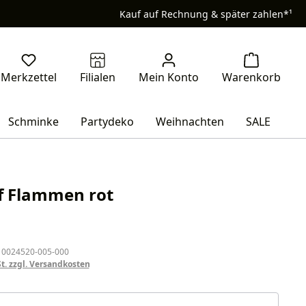
Kauf auf Rechnung & später zahlen*¹
Schminke
Partydeko
Weihnachten
SALE
f Flammen rot
eis:
 0024520-005-000
St. zzgl. Versandkosten