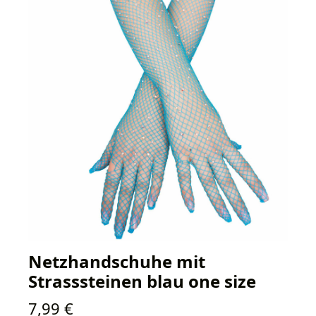
Netzhandschuhe mit
Strasssteinen blau one size
Regulärer Preis:
7,99 €