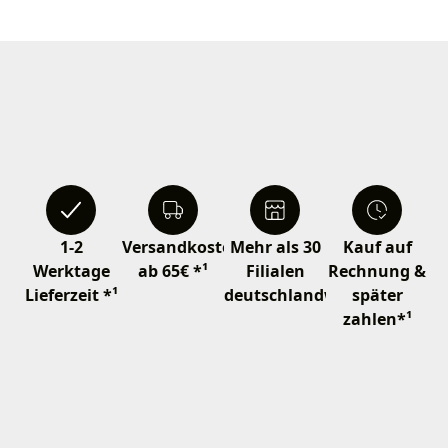
1-2
Versandkostenfrei
Mehr als 30
Kauf auf
Werktage
ab 65€ *¹
Filialen
Rechnung &
Lieferzeit *¹
deutschlandweit
später
zahlen*¹