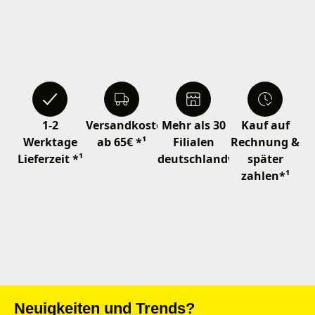
1-2
Versandkostenfrei
Mehr als 30
Kauf auf
Werktage
ab 65€ *¹
Filialen
Rechnung &
Lieferzeit *¹
deutschlandweit
später
zahlen*¹
Neuigkeiten und Trends?