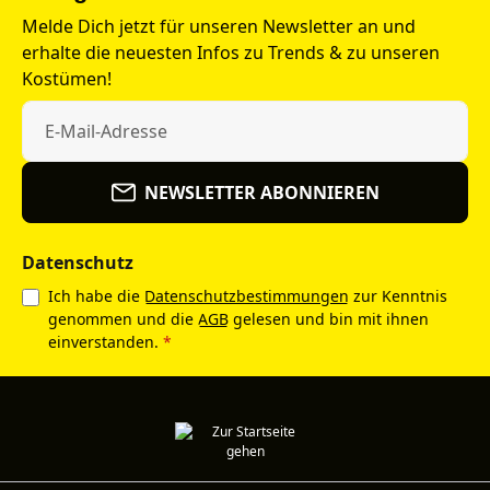
Melde Dich jetzt für unseren Newsletter an und
erhalte die neuesten Infos zu Trends & zu unseren
Kostümen!
NEWSLETTER ABONNIEREN
Datenschutz
Ich habe die
Datenschutzbestimmungen
zur Kenntnis
genommen und die
AGB
gelesen und bin mit ihnen
einverstanden.
*