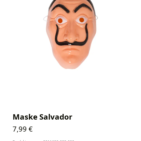
Maske Salvador
Regulärer Preis:
7,99 €