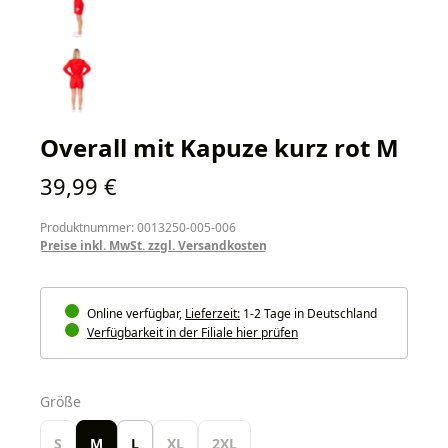
Overall mit Kapuze kurz rot M
Regulärer Preis:
39,99 €
Produktnummer: 0013250-005-006
Preise inkl. MwSt. zzgl. Versandkosten
Online verfügbar,
Lieferzeit:
1-2 Tage in Deutschland
Verfügbarkeit in der Filiale hier prüfen
auswählen
Größe
S
M
L
XL
2XL