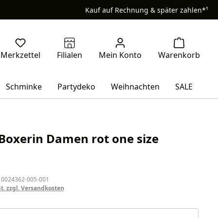
Kauf auf Rechnung & später zahlen*¹
Schminke
Partydeko
Weihnachten
SALE
Boxerin Damen rot one size
eis:
 0024362-005-001
St. zzgl. Versandkosten