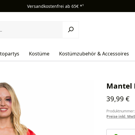
Versandkostenfrei ab 65€ *¹
topartys
Kostüme
Kostümzubehör & Accessoires
Mantel 
Regulärer Pr
39,99 €
Produktnummer:
Preise inkl. Mw