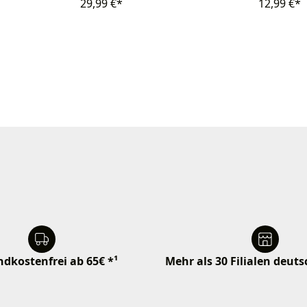
29,99 €*
12,99 €*
dkostenfrei ab 65€ *¹
Mehr als 30 Filialen deut