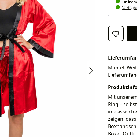
Online v
Verfügbar
Lieferumfa
Mantel. Weit
Lieferumfan
Produktinf
Mit unserem 
Ring – selbs
in klassisch
zeigen, dass
Boxhandschu
Boxer Outfi