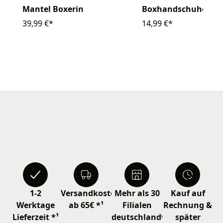
Mantel Boxerin
Boxhandschuhe
39,99 €*
14,99 €*
1-2
Versandkostenfrei
Mehr als 30
Kauf auf
Werktage
ab 65€ *¹
Filialen
Rechnung &
Lieferzeit *¹
deutschlandweit
später