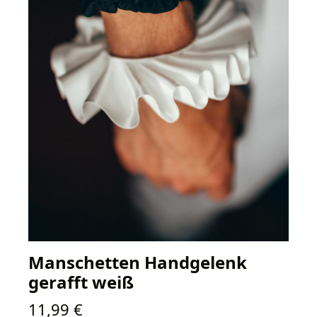
Manschetten Handgelenk
gerafft weiß
Regulärer Preis:
11,99 €