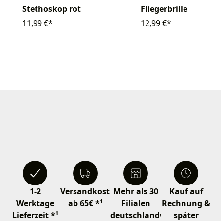
Stethoskop rot
Fliegerbrille
11,99 €*
12,99 €*
1-2
Versandkostenfrei
Mehr als 30
Kauf auf
Werktage
ab 65€ *¹
Filialen
Rechnung &
Lieferzeit *¹
deutschlandweit
später