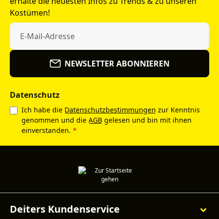
erhalte die neuesten Infos zu Trends & zu unseren
Kostümen!
NEWSLETTER ABONNIEREN
Datenschutz
Ich habe die
Datenschutzbestimmungen
zur Kenntnis
genommen und die
AGB
gelesen und bin mit ihnen
einverstanden.
*
Deiters Kundenservice