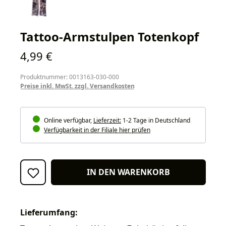
Tattoo-Armstulpen Totenkopf
Regulärer Preis:
4,99 €
Produktnummer: 0013163-030-000
Preise inkl. MwSt. zzgl. Versandkosten
Online verfügbar,
Lieferzeit:
1-2 Tage in Deutschland
Verfügbarkeit in der Filiale hier prüfen
IN DEN WARENKORB
Lieferumfang: