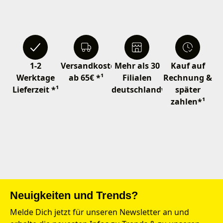
1-2
Versandkostenfrei
Mehr als 30
Kauf auf
Werktage
ab 65€ *¹
Filialen
Rechnung &
Lieferzeit *¹
deutschlandweit
später
zahlen*¹
Neuigkeiten und Trends?
Melde Dich jetzt für unseren Newsletter an und