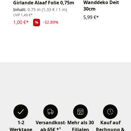
Wanddeko Deiters 
Girlande Alaaf Folie 0,75m
30cm
Inhalt:
0.75 m
(1,33 € / 1 m)
UVP
1,49 €*
5,99 €*
1,00 €*
-32.89%
%
1-2
Versandkostenfrei
Mehr als 30
Kauf auf
Werktage
ab 65€ *¹
Filialen
Rechnung &