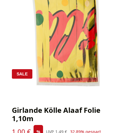
SALE
Girlande Kölle Alaaf Folie
1,10m
Verkaufspreis:
1,00 €
Regulärer Preis:
%
UVP
1,49 €
32.89% gespart