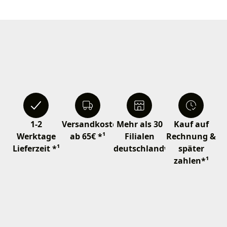
1-2
Versandkostenfrei
Mehr als 30
Kauf auf
Werktage
ab 65€ *¹
Filialen
Rechnung &
Lieferzeit *¹
deutschlandweit
später
zahlen*¹