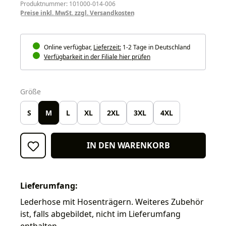
Produktnummer: 101000-014-006
Preise inkl. MwSt. zzgl. Versandkosten
Online verfügbar,
Lieferzeit:
1-2 Tage in Deutschland
Verfügbarkeit in der Filiale hier prüfen
auswählen
Größe
S
M
L
XL
2XL
3XL
4XL
IN DEN WARENKORB
Lieferumfang:
Lederhose mit Hosenträgern. Weiteres Zubehör
ist, falls abgebildet, nicht im Lieferumfang
enthalten.