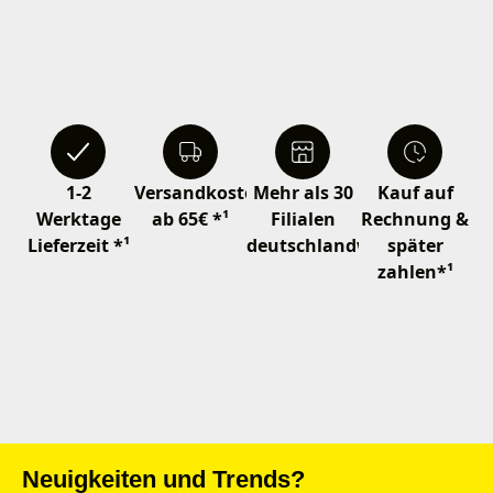
1-2
Versandkostenfrei
Mehr als 30
Kauf auf
Werktage
ab 65€ *¹
Filialen
Rechnung &
Lieferzeit *¹
deutschlandweit
später
zahlen*¹
Neuigkeiten und Trends?