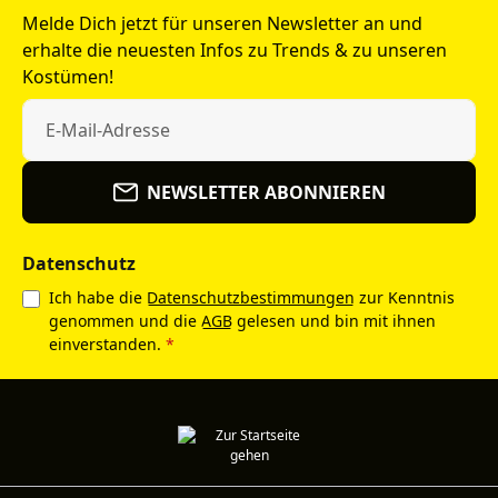
Melde Dich jetzt für unseren Newsletter an und
erhalte die neuesten Infos zu Trends & zu unseren
Kostümen!
NEWSLETTER ABONNIEREN
Datenschutz
Ich habe die
Datenschutzbestimmungen
zur Kenntnis
genommen und die
AGB
gelesen und bin mit ihnen
einverstanden.
*