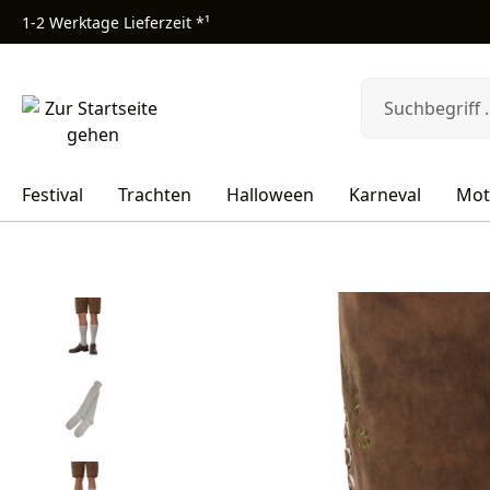
1-2 Werktage Lieferzeit *¹
m Hauptinhalt springen
Zur Suche springen
Zur Hauptnavigation springen
Festival
Trachten
Halloween
Karneval
Mot
Bildergalerie überspringen