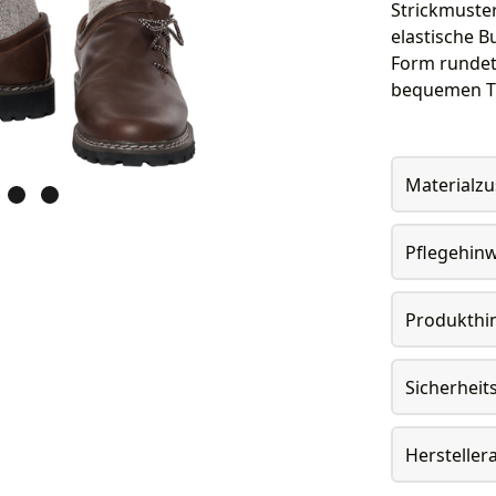
Strickmuster
elastische B
Form rundet 
bequemen T
Materialz
Pflegehin
Produkthi
Sicherheit
Herstelle