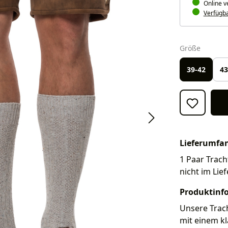
Online v
Verfügbar
auswäh
Größe
39-42
43
Lieferumfa
1 Paar Trach
nicht im Lie
Produktinf
Unsere Trac
mit einem kl