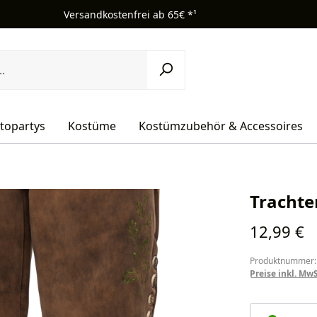
Versandkostenfrei ab 65€ *¹
topartys
Kostüme
Kostümzubehör & Accessoires
Trachte
Regulärer Pr
12,99 €
Produktnummer:
Preise inkl. Mw