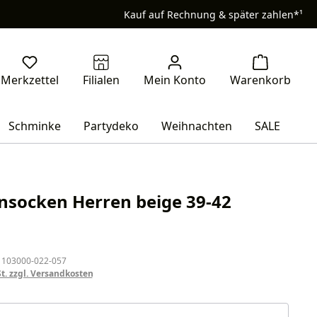
Kauf auf Rechnung & später zahlen*¹
Schminke
Partydeko
Weihnachten
SALE
nsocken Herren beige 39-42
eis:
 103000-022-057
St. zzgl. Versandkosten