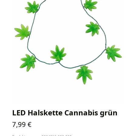
LED Halskette Cannabis grün
Regulärer Preis:
7,99 €