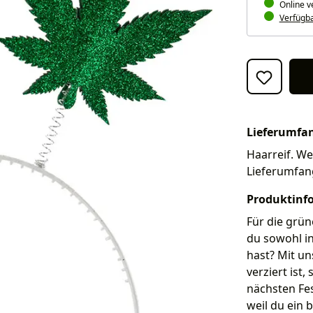
Online v
Verfügbar
Lieferumfa
Haarreif. Wei
Lieferumfan
Produktinf
Für die grün
du sowohl in
hast? Mit un
verziert ist
nächsten Fes
weil du ein 