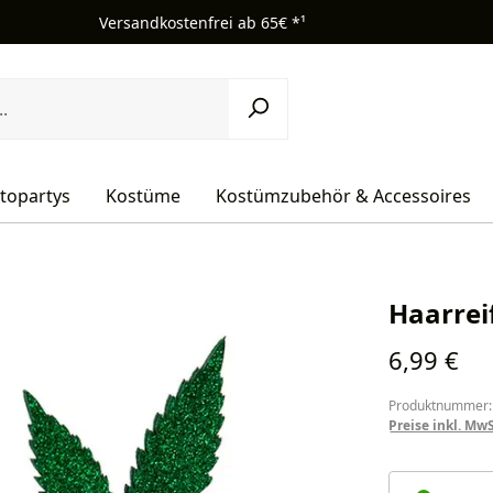
Versandkostenfrei ab 65€ *¹
topartys
Kostüme
Kostümzubehör & Accessoires
Haarrei
Regulärer Pr
6,99 €
Produktnummer:
Preise inkl. Mw