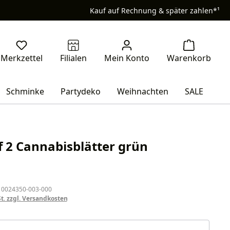
Kauf auf Rechnung & später zahlen*¹
Schminke
Partydeko
Weihnachten
SALE
f 2 Cannabisblätter grün
eis:
 0024350-003-000
St. zzgl. Versandkosten