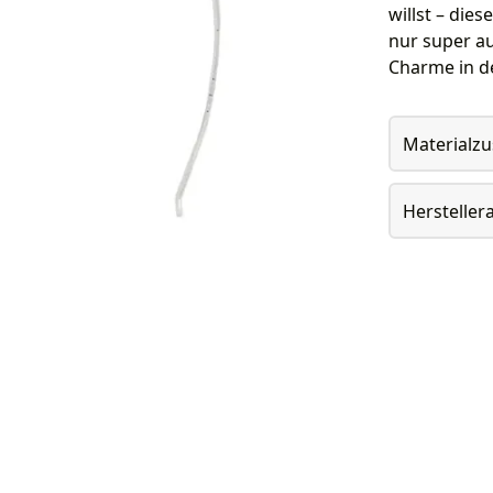
willst – die
nur super a
Charme in de
Materialz
Herstelle