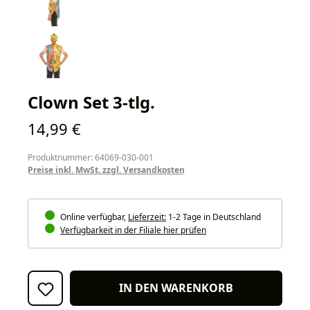
Clown Set 3-tlg.
Regulärer Preis:
14,99 €
Produktnummer: 64069-030-001
Preise inkl. MwSt. zzgl. Versandkosten
Online verfügbar,
Lieferzeit:
1-2 Tage in Deutschland
Verfügbarkeit in der Filiale hier prüfen
IN DEN WARENKORB