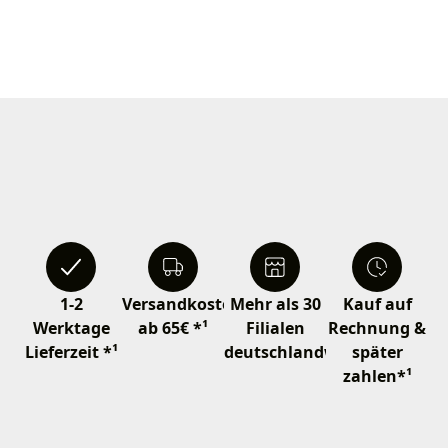
1-2
Versandkostenfrei
Mehr als 30
Kauf auf
Werktage
ab 65€ *¹
Filialen
Rechnung &
Lieferzeit *¹
deutschlandweit
später
zahlen*¹