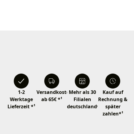
1-2
Versandkostenfrei
Mehr als 30
Kauf auf
Werktage
ab 65€ *¹
Filialen
Rechnung &
Lieferzeit *¹
deutschlandweit
später
zahlen*¹