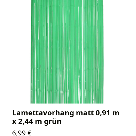
Lamettavorhang matt 0,91 m
x 2,44 m grün
Regulärer Preis:
6,99 €