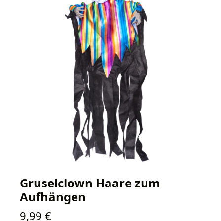
Gruselclown Haare zum
Aufhängen
Regulärer Preis:
9,99 €