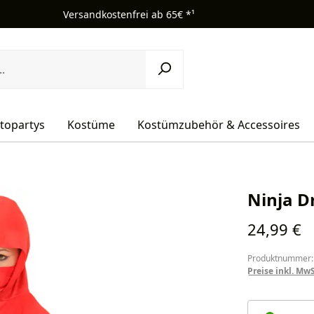
Versandkostenfrei ab 65€ *¹
topartys
Kostüme
Kostümzubehör & Accessoires
Ninja Dr
Regulärer Pr
24,99 €
Produktnummer:
Preise inkl. Mw