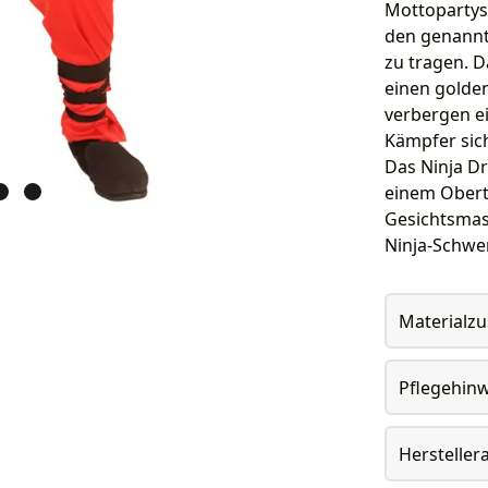
Mottopartys 
den genannt
zu tragen. 
einen golde
verbergen ei
Kämpfer sic
Das Ninja D
einem Oberte
Gesichtsmas
Ninja-Schwe
Materialz
Pflegehin
Herstelle