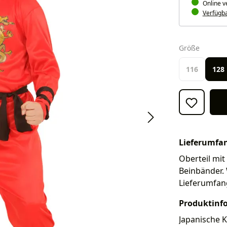
Online v
Verfügbar
auswäh
Größe
116
128
Lieferumfa
Oberteil mit
Beinbänder. 
Lieferumfan
Produktinf
Japanische 