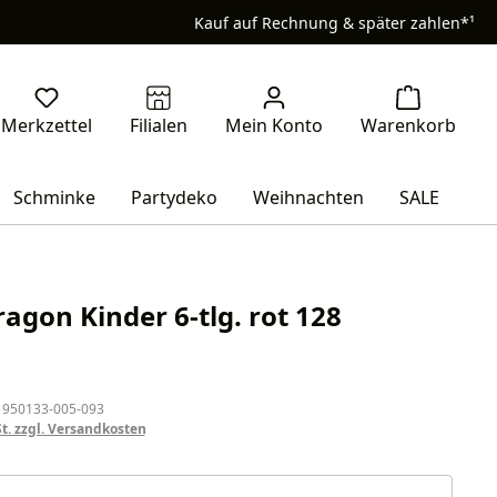
Kauf auf Rechnung & später zahlen*¹
Schminke
Partydeko
Weihnachten
SALE
agon Kinder 6-tlg. rot 128
eis:
 950133-005-093
St. zzgl. Versandkosten