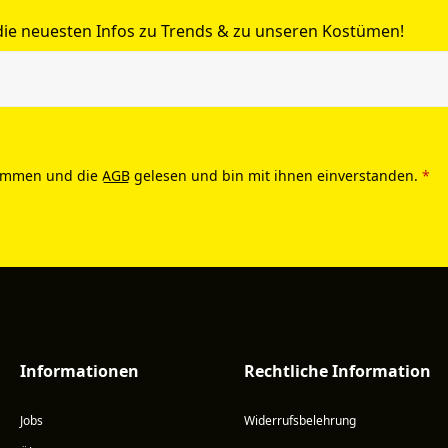
 die neuesten Infos zu Trends & zu unseren Kostümen!
ommen und die
AGB
gelesen und bin mit ihnen einverstanden.
*
Informationen
Rechtliche Information
Jobs
Widerrufsbelehrung