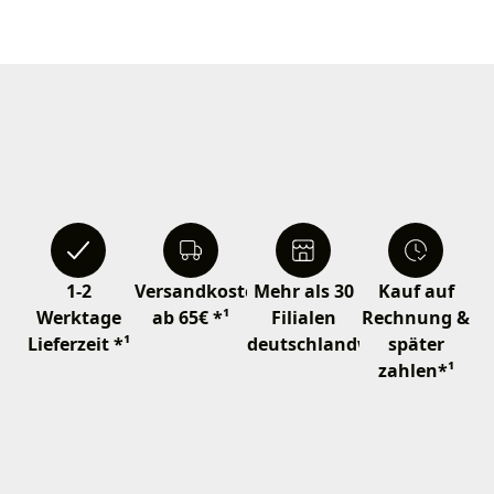
1-2
Versandkostenfrei
Mehr als 30
Kauf auf
Werktage
ab 65€ *¹
Filialen
Rechnung &
Lieferzeit *¹
deutschlandweit
später
zahlen*¹