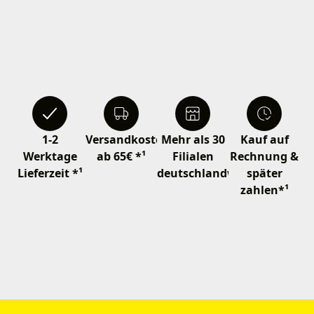
1-2
Versandkostenfrei
Mehr als 30
Kauf auf
Werktage
ab 65€ *¹
Filialen
Rechnung &
Lieferzeit *¹
deutschlandweit
später
zahlen*¹