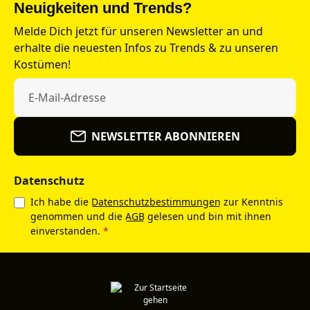
Neuigkeiten und Trends?
Melde Dich jetzt für unseren Newsletter an und
erhalte die neuesten Infos zu Trends & zu unseren
Kostümen!
NEWSLETTER ABONNIEREN
Datenschutz
Ich habe die
Datenschutzbestimmungen
zur Kenntnis
genommen und die
AGB
gelesen und bin mit ihnen
einverstanden.
*