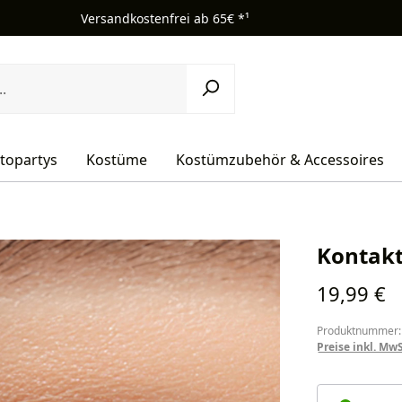
Versandkostenfrei ab 65€ *¹
topartys
Kostüme
Kostümzubehör & Accessoires
Kontakt
Regulärer Pr
19,99 €
Produktnummer:
Preise inkl. Mw