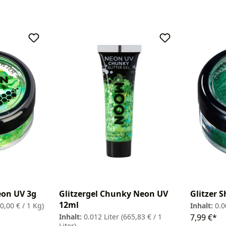
eon UV 3g
Glitzergel Chunky Neon UV
Glitzer S
12ml
0,00 € / 1 Kg)
Inhalt:
0.
Inhalt:
0.012 Liter
(665,83 € / 1
7,99 €*
Liter)