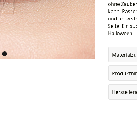
ohne Zaubere
kann. Passe
und unterst
Seite. Ein s
Halloween.
Materialz
Produkthi
Herstelle