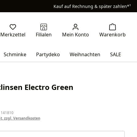
Kauf auf Rechnung & später zahlen*¹
Schminke
Partydeko
Weihnachten
SALE
linsen Electro Green
eis:
 141810
St. zzgl. Versandkosten