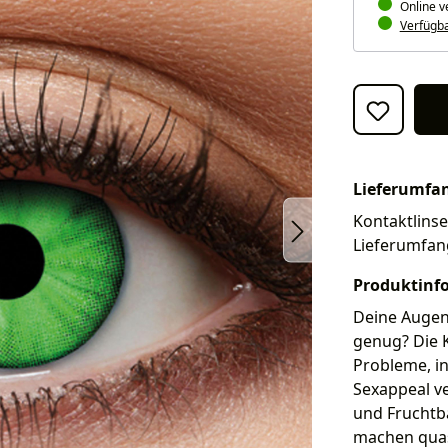
Online v
Verfügbar
Lieferumfa
Kontaktlinse
Lieferumfan
Produktinf
Deine Augen 
genug? Die K
Probleme, in
Sexappeal v
und Fruchtba
machen quas