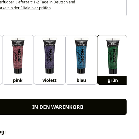
erfügbar,
Lieferzeit:
1-2 Tage in Deutschland
keit in der Filiale hier prüfen
uswählen
pink
violett
blau
grün
IN DEN WARENKORB
ng: