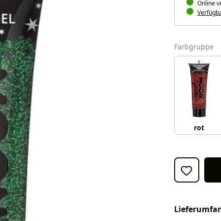
Online v
Verfügbar
a
Farbgruppe
rot
Lieferumfa