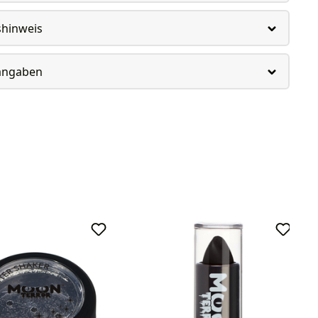
shinweis
rangaben