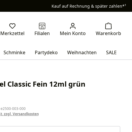
Kauf auf Rechnung & später zahlen*¹
Schminke
Partydeko
Weihnachten
SALE
el Classic Fein 12ml grün
eis:
 e2500-003-000
St. zzgl. Versandkosten