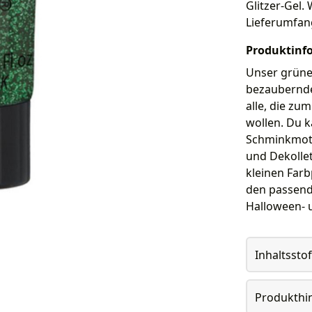
Glitzer-Gel. 
Lieferumfan
Produktinf
Unser grünes
bezaubernde
alle, die zu
wollen. Du k
Schminkmotiv
und Dekollet
kleinen Farb
den passend
Halloween- 
Inhaltsstof
Produkthi