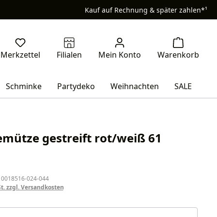
Kauf auf Rechnung & später zahlen*¹
Schminke
Partydeko
Weihnachten
SALE
mütze gestreift rot/weiß 61
eis:
 0018516-024-044
St. zzgl. Versandkosten