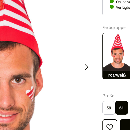
Online v
Verfügbar
a
Farbgruppe
rot/weiß
auswäh
Größe
59
61