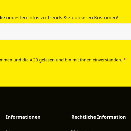
 die neuesten Infos zu Trends & zu unseren Kostümen!
ommen und die
AGB
gelesen und bin mit ihnen einverstanden.
*
Informationen
Rechtliche Information