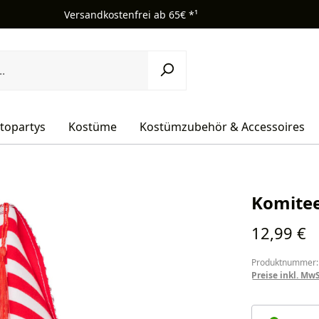
Versandkostenfrei ab 65€ *¹
topartys
Kostüme
Kostümzubehör & Accessoires
Komitee
Regulärer Pr
12,99 €
Produktnummer:
Preise inkl. Mw