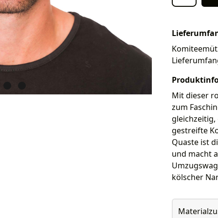
Lieferumfa
Komiteemütze
Lieferumfan
Produktinf
Mit dieser r
zum Faschin
gleichzeitig
gestreifte K
Quaste ist d
und macht a
Umzugswagen
kölscher Nar
Materialz