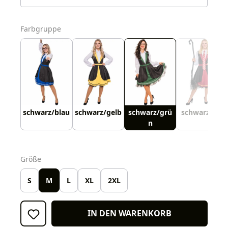
auswählen
Farbgruppe
schwarz/blau
schwarz/gelb
schwarz/grü
schwarz/rot
n
auswählen
Größe
S
M
L
XL
2XL
IN DEN WARENKORB