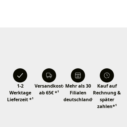
1-2
Versandkostenfrei
Mehr als 30
Kauf auf
Werktage
ab 65€ *¹
Filialen
Rechnung &
Lieferzeit *¹
deutschlandweit
später
zahlen*¹