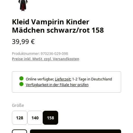
Kleid Vampirin Kinder
Mädchen schwarz/rot 158
Regulärer Preis:
39,99 €
Produktnummer: 970236-029-098
Preise inkl. MwSt. zzgl. Versandkosten
Online verfügbar,
Lieferzeit:
1-2 Tage in Deutschland
Verfügbarkeit in der Filiale hier prüfen
auswählen
Größe
128
140
158