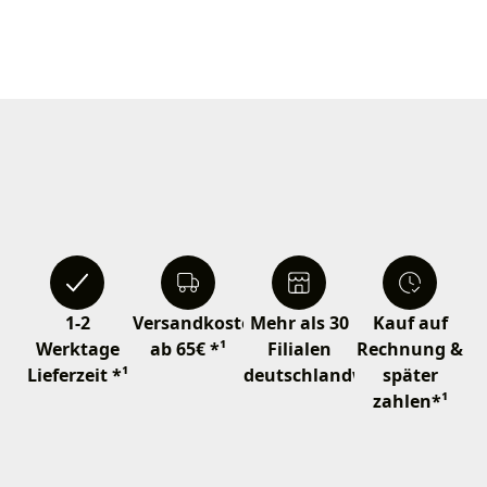
1-2
Versandkostenfrei
Mehr als 30
Kauf auf
Werktage
ab 65€ *¹
Filialen
Rechnung &
Lieferzeit *¹
deutschlandweit
später
zahlen*¹