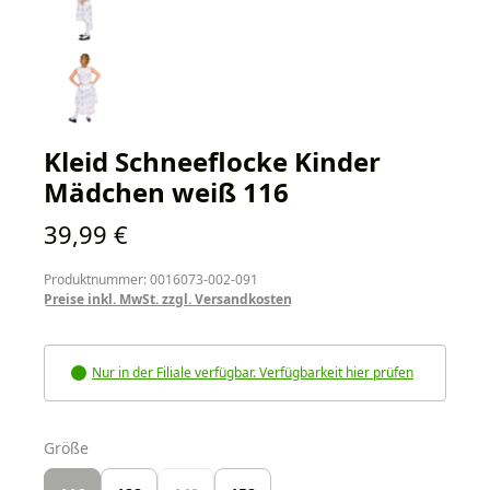
Kleid Schneeflocke Kinder
Mädchen weiß 116
Regulärer Preis:
39,99 €
Produktnummer: 0016073-002-091
Preise inkl. MwSt. zzgl. Versandkosten
Nur in der Filiale verfügbar. Verfügbarkeit hier prüfen
auswählen
Größe