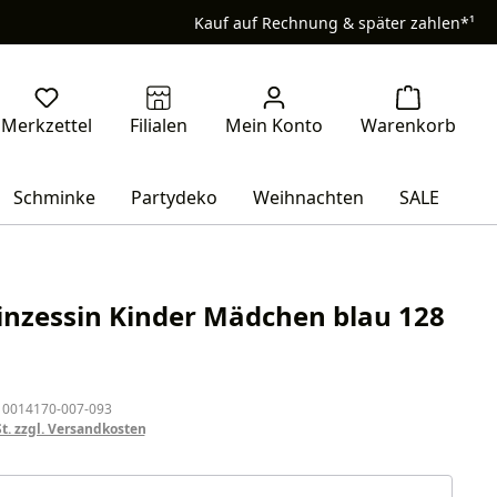
Kauf auf Rechnung & später zahlen*¹
Schminke
Partydeko
Weihnachten
SALE
rinzessin Kinder Mädchen blau 128
eis:
 0014170-007-093
St. zzgl. Versandkosten