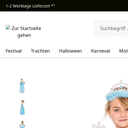
1-2 Werktage Lieferzeit *¹
m Hauptinhalt springen
Zur Suche springen
Zur Hauptnavigation springen
Festival
Trachten
Halloween
Karneval
Mot
Bildergalerie überspringen