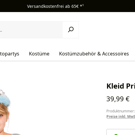
Versandkostenfrei ab 65€ *¹
topartys
Kostüme
Kostümzubehör & Accessoires
Kleid P
Regulärer Pr
39,99 €
Produktnummer:
Preise inkl. Mw