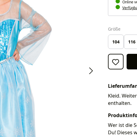
Online v
Verfügbar
auswäh
Größe
104
116
Lieferumfa
Kleid. Weite
enthalten.
Produktinf
Wer ist die 
Du! Dieses w