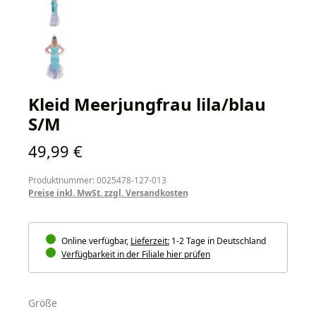
Kleid Meerjungfrau lila/blau
S/M
Regulärer Preis:
49,99 €
Produktnummer: 0025478-127-013
Preise inkl. MwSt. zzgl. Versandkosten
Online verfügbar,
Lieferzeit:
1-2 Tage in Deutschland
Verfügbarkeit in der Filiale hier prüfen
auswählen
Größe