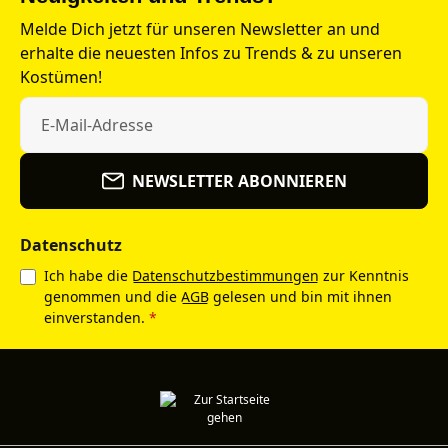
Melde Dich jetzt für unseren Newsletter an und
erhalte die neuesten Infos zu Trends & zu unseren
Kostümen!
NEWSLETTER ABONNIEREN
Datenschutz
Ich habe die
Datenschutzbestimmungen
zur Kenntnis
genommen und die
AGB
gelesen und bin mit ihnen
einverstanden.
*