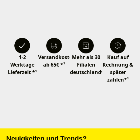
1-2
Versandkostenfrei
Mehr als 30
Kauf auf
Werktage
ab 65€ *¹
Filialen
Rechnung &
Lieferzeit *¹
deutschlandweit
später
zahlen*¹
Neuigkeiten und Trends?