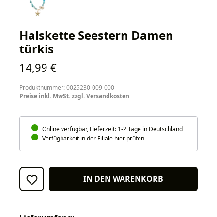
Halskette Seestern Damen
türkis
Regulärer Preis:
14,99 €
Produktnummer: 0025230-009-000
Preise inkl. MwSt. zzgl. Versandkosten
Online verfügbar,
Lieferzeit:
1-2 Tage in Deutschland
Verfügbarkeit in der Filiale hier prüfen
IN DEN WARENKORB